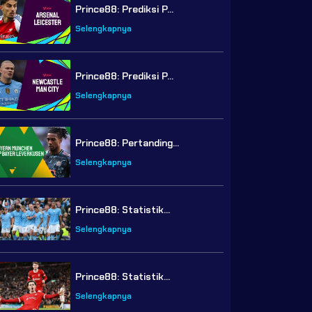
Prince88: Prediksi P...
Selengkapnya
Prince88: Prediksi P...
Selengkapnya
Prince88: Pertanding...
Selengkapnya
Prince88: Statistik...
Selengkapnya
Prince88: Statistik...
Selengkapnya