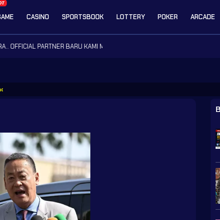
GAME
CASINO
SPORTSBOOK
LOTTERY
POKER
ARCADE
FICIAL PARTNER BARU KAMI MPONIX. JIKA BERGABUNG DAN BERMAIN DI MP
nd srettha thavisin dicopot karena melanggar konstitusi
B