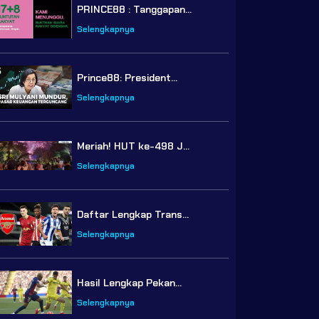
PRINCE88 : Tanggapan...
Selengkapnya
Prince88: President...
Selengkapnya
Meriah! HUT ke-498 J...
Selengkapnya
Daftar Lengkap Trans...
Selengkapnya
Hasil Lengkap Pekan...
Selengkapnya