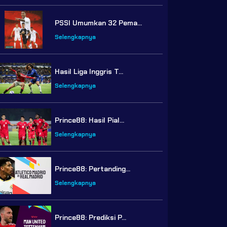
PSSI Umumkan 32 Pema...
Selengkapnya
Hasil Liga Inggris T...
Selengkapnya
Prince88: Hasil Pial...
Selengkapnya
Prince88: Pertanding...
Selengkapnya
Prince88: Prediksi P...