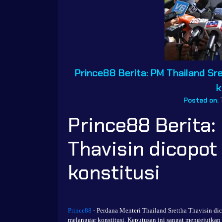
Prince88 Berita: PM Thailand Sr
k
Posted on:
Prince88 Berita:
Thavisin dicopot
konstitusi
Prince88
- Perdana Menteri Thailand Srettha Thavisin d
melanggar konstitusi. Keputusan ini sangat mengejutkan