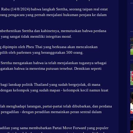
abu (14/8/2024) bahwa langkah Srettha, seorang taipan real estat
eorang pengacara yang pernah menjalani hukuman penjara ke dalam
mberhentikan Srettha dan kabinetnya, memutuskan bahwa perdana
ang sangat tidak memiliki integritas moral.
ang dipimpin oleh Pheu Thai yang berkuasa akan mencalonkan
ipilih oleh parlemen yang beranggotakan 500 orang.
, Srettha mengatakan bahwa ia telah menjalankan tugasnya sebagai
ngatakan bahwa ia menerima putusan tersebut. Demikian seperti
n bagi lanskap politik Thailand yang sudah bergejolak, di mana
ih dengan kelompok yang sudah mapan - kelompok kecil namun kuat
lah menghadapi larangan, partai-partai telah dibubarkan, dan perdana
n pengadilan - dengan peradilan memainkan peran sentral dalam
gadilan yang sama membubarkan Partai Move Forward yang populer