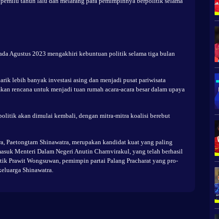
pemilu tahun lalu dan melarang para pemimpinnya berpolitik selama
ada Agustus 2023 mengakhiri kebuntuan politik selama tiga bulan
rik lebih banyak investasi asing dan menjadi pusat pariwisata
an rencana untuk menjadi tuan rumah acara-acara besar dalam upaya
olitik akan dimulai kembali, dengan mitra-mitra koalisi berebut
a, Paetongtarn Shinawatra, merupakan kandidat kuat yang paling
asuk Menteri Dalam Negeri Anutin Charnvirakul, yang telah berhasil
litik Prawit Wongsuwan, pemimpin partai Palang Pracharat yang pro-
 keluarga Shinawatra.