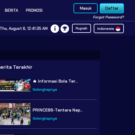
Masuk
Daftar
BERITA
PROMOSI
Forgot Password?
ONIX DAPAT FREEBET 10.000
Thu, August 6, 12:41:36 AM
Rupiah
Indonesia
erita Terakhir
🔥 Informasi Bola Ter...
Selengkapnya
PRINCE88-Tentara Nep...
Selengkapnya