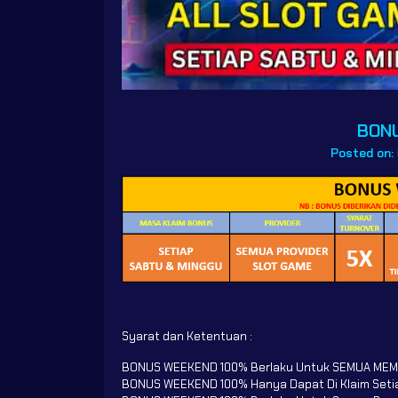
BON
Posted on:
Syarat dan Ketentuan :
BONUS WEEKEND 100% Berlaku Untuk SEMUA MEM
BONUS WEEKEND 100% Hanya Dapat Di Klaim Setia