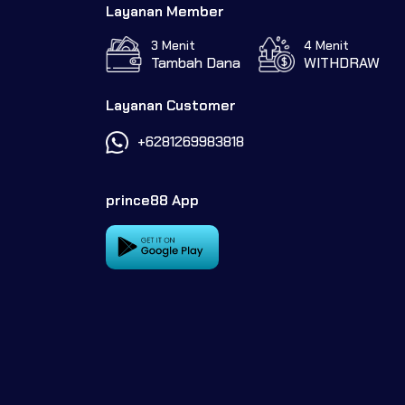
Layanan Member
3
Menit
4
Menit
Tambah Dana
WITHDRAW
Layanan Customer
+6281269983818
prince88 App