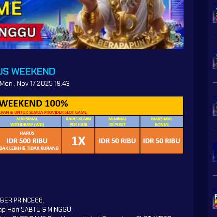
US WEEKEND
Mon , Nov 17 2025 19:43
BER PRINCE88.
p Hari SABTU & MINGGU.