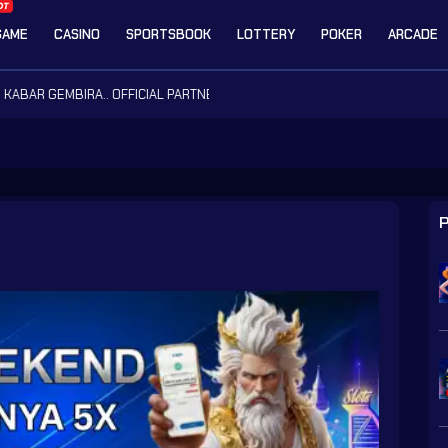
GAME
CASINO
SPORTSBOOK
LOTTERY
POKER
ARCADE
AR GEMBIRA.. OFFICIAL PARTNER BARU KAMI MPONIX. JIKA BERGABUNG DA
P