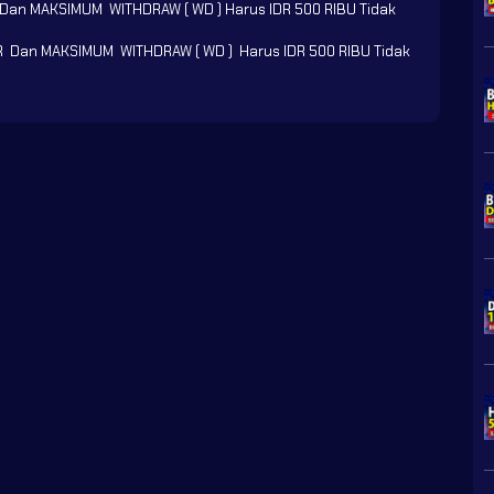
X Dan MAKSIMUM WITHDRAW ( WD ) Harus IDR 500 RIBU Tidak
ER Dan MAKSIMUM WITHDRAW ( WD ) Harus IDR 500 RIBU Tidak