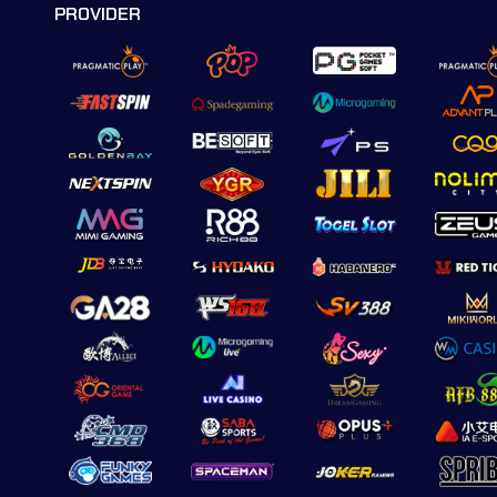
PROVIDER